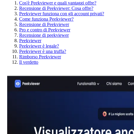
Cos'è Peekviewer e quali vantaggi offre?
Recensione di Peekviewer: Cosa offre?
Peekviewer funziona con gli account privati?
Come funziona Peekviewer?
Recensione di Peekviewer
Pro e contro di Peekviewer
Recensione di peekviewer
Peekviewer
Peekviewer è legale?
Peekviewer è una truffa?
Rimborso Peekviewer
Il verdetto