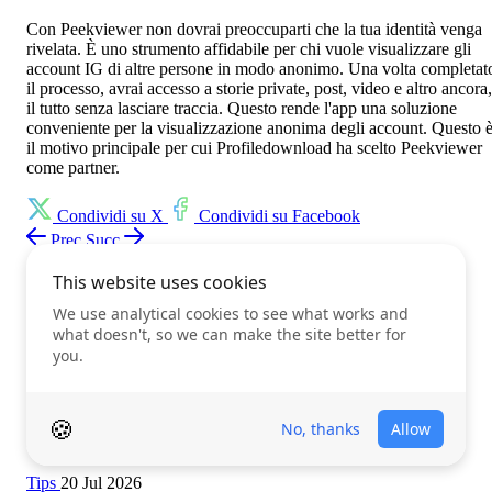
Con Peekviewer non dovrai preoccuparti che la tua identità venga
rivelata. È uno strumento affidabile per chi vuole visualizzare gli
account IG di altre persone in modo anonimo. Una volta completat
il processo, avrai accesso a storie private, post, video e altro ancora,
il tutto senza lasciare traccia. Questo rende l'app una soluzione
conveniente per la visualizzazione anonima degli account. Questo 
il motivo principale per cui Profiledownload ha scelto Peekviewer
come partner.
Condividi su X
Condividi su Facebook
Prec
Succ
Ultimi post
Tips
28 lug 2026
Cosa Significa Utente Non Trovato su Instagram?
Tips
27 lug 2026
Come Scaricare Dati Instagram
Tips
20 Jul 2026