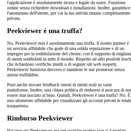
l'applicazione è assolutamente sicura e legale da usare. Funziona
online senza richiedere download o installazioni. Inoltre, garantisce
l'anonimato dell'utente, per cui la tua attività rimane completamente
privata.
Peekviewer è una truffa?
No, Peekviewer non è assolutamente una truffa. Il nostro partner è
un servizio affidabile che gode di una solida reputazione e di un
impegno per la soddisfazione del cliente, con il supporto di migliaia
di utenti soddisfatti in tutto il mondo. Rispetto ad altri prodotti losch
che richiedono verifiche inutili o di seguire siti web sospetti,
Peekviewer funziona davvero e mantiene le sue promesse senza
azioni truffaldine.
Puoi anche trovare feedback onesti di utenti reali su varie
piattaforme. Inoltre, una chiara politica di rimborso ti assicura di no
essere mai lasciato al buio. Quindi, Peekviewer è una truffa? No. È
uno strumento affidabile per visualizzare gli account privati in total
trasparenza.
Rimborso Peekviewer
Hai provato Peekviewer, ma per qualche motivo non si è rivelato