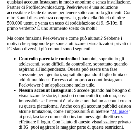
qualsiasi account Instagram in modo anonimo e senza installazione.
Partner di Profiledownload.org, Peekviewer è una soluzione
accessibile e facile da usare per tenere sotto controllo gli utenti. Co
oltre 3 anni di esperienza comprovata, gode della fiducia di oltre
500.000 utenti e vanta un tasso di soddisfazione di 9,::5/10::. Il
primo verdetto? È uno strumento scelto da molti!
Ma come funziona Peekviewer e come può aiutarti? Sebbene i
motivi che spingono le persone a utilizzare i visualizzatori privati di
IG siano diversi, i più comuni sono i seguenti:
Controllo parentale
controllo
:
I bambini, soprattutto gli
adolescenti, sono difficili da controllare, soprattutto quando
aspirano all'indipendenza. Questa può essere una fase
stressante per i genitori, soprattutto quando il figlio limita o
addirittura blocca l'accesso al proprio account Instagram.
Peekviewer è un'applicazione molto utile.
Nessun account Instagram:
Succede quando hai bisogno d
visualizzare le storie, i post o i commenti di qualcuno, cosa
impossibile se l'account è privato e non hai un account creato
su questa piattaforma. Anche con gli account pubblici esisto
alcune limitazioni, come l'impossibilità di mettere "
Mi piace
"
ai post, lasciare commenti o inviare messaggi diretti senza
effettuare il login. Con l'aiuto di questo visualizzatore privato
di IG, puoi aggirare la maggior parte di queste restrizioni.