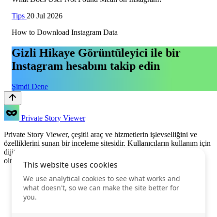
Tips
20 Jul 2026
How to Download Instagram Data
Gizli Hikaye Görüntüleyici ile bir
Instagram hesabını takip edin
Şimdi Dene
Private Story Viewer
Private Story Viewer, çeşitli araç ve hizmetlerin işlevselliğini ve
özelliklerini sunan bir inceleme sitesidir. Kullanıcıların kullanım için
dijital çözümler seçerken bilinçli kararlar vermelerine yardımcı
olmak için derinlemesine incelemeler ve karşılaştırmalar sağlar.
Özellikler
Fiyatlar
SSS
Blog