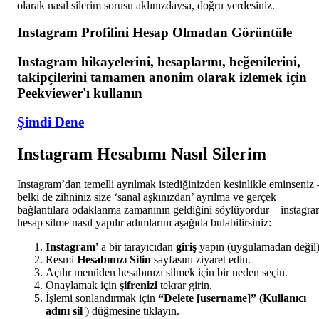
olarak nasıl silerim sorusu aklınızdaysa, doğru yerdesiniz.
Instagram Profilini Hesap Olmadan Görüntüle
Instagram hikayelerini, hesaplarını, beğenilerini,
takipçilerini tamamen anonim olarak izlemek için
Peekviewer'ı kullanın
Şimdi Dene
Instagram Hesabımı Nasıl Silerim
Instagram’dan temelli ayrılmak istediğinizden kesinlikle eminseniz 
belki de zihniniz size ‘sanal aşkınızdan’ ayrılma ve gerçek
bağlantılara odaklanma zamanının geldiğini söylüyordur – instagr
hesap silme nasıl yapılır adımlarını aşağıda bulabilirsiniz:
Instagram'
a bir tarayıcıdan
giriş
yapın (uygulamadan değil)
Resmi
Hesabınızı Silin
sayfasını ziyaret edin.
Açılır menüden hesabınızı silmek için bir neden seçin.
Onaylamak için
şifrenizi
tekrar girin.
İşlemi sonlandırmak için
“Delete [username]” (Kullanıcı
adını sil
) düğmesine tıklayın.