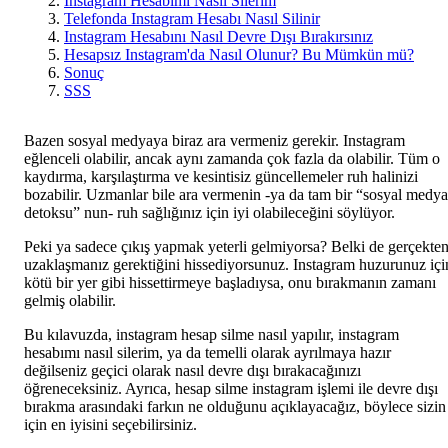
Instagram Hesabımı Nasıl Silerim
Telefonda Instagram Hesabı Nasıl Silinir
Instagram Hesabını Nasıl Devre Dışı Bırakırsınız
Hesapsız Instagram'da Nasıl Olunur? Bu Mümkün mü?
Sonuç
SSS
Bazen sosyal medyaya biraz ara vermeniz gerekir. Instagram
eğlenceli olabilir, ancak aynı zamanda çok fazla da olabilir. Tüm o
kaydırma, karşılaştırma ve kesintisiz güncellemeler ruh halinizi
bozabilir. Uzmanlar bile ara vermenin -ya da tam bir “sosyal medya
detoksu” nun- ruh sağlığınız için iyi olabileceğini söylüyor.
Peki ya sadece çıkış yapmak yeterli gelmiyorsa? Belki de gerçekte
uzaklaşmanız gerektiğini hissediyorsunuz. Instagram huzurunuz içi
kötü bir yer gibi hissettirmeye başladıysa, onu bırakmanın zamanı
gelmiş olabilir.
Bu kılavuzda, instagram hesap silme nasıl yapılır, instagram
hesabımı nasıl silerim, ya da temelli olarak ayrılmaya hazır
değilseniz geçici olarak nasıl devre dışı bırakacağınızı
öğreneceksiniz. Ayrıca, hesap silme instagram işlemi ile devre dışı
bırakma arasındaki farkın ne olduğunu açıklayacağız, böylece sizin
için en iyisini seçebilirsiniz.