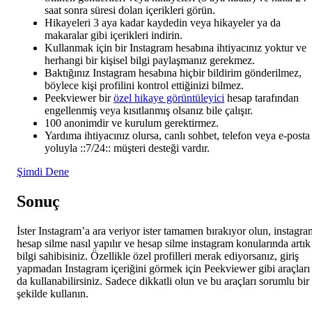
saat sonra süresi dolan içerikleri görün.
Hikayeleri 3 aya kadar kaydedin veya hikayeler ya da
makaralar gibi içerikleri indirin.
Kullanmak için bir Instagram hesabına ihtiyacınız yoktur ve
herhangi bir kişisel bilgi paylaşmanız gerekmez.
Baktığınız Instagram hesabına hiçbir bildirim gönderilmez,
böylece kişi profilini kontrol ettiğinizi bilmez.
Peekviewer bir
özel hikaye görüntüleyici
hesap tarafından
engellenmiş veya kısıtlanmış olsanız bile çalışır.
100 anonimdir ve kurulum gerektirmez.
Yardıma ihtiyacınız olursa, canlı sohbet, telefon veya e-posta
yoluyla ::7/24:: müşteri desteği vardır.
Şimdi Dene
Sonuç
İster Instagram’a ara veriyor ister tamamen bırakıyor olun, instagra
hesap silme nasıl yapılır ve hesap silme instagram konularında artık
bilgi sahibisiniz. Özellikle özel profilleri merak ediyorsanız, giriş
yapmadan Instagram içeriğini görmek için Peekviewer gibi araçları
da kullanabilirsiniz. Sadece dikkatli olun ve bu araçları sorumlu bir
şekilde kullanın.