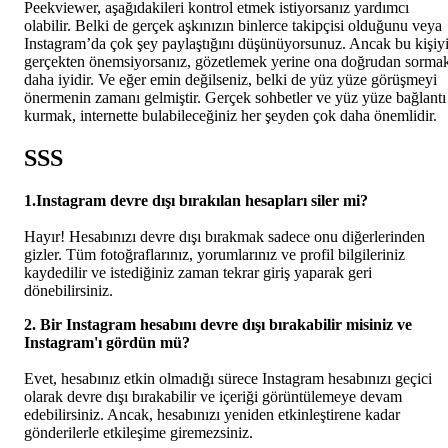
Peekviewer, aşağıdakileri kontrol etmek istiyorsanız yardımcı
olabilir. Belki de gerçek aşkınızın binlerce takipçisi olduğunu veya
Instagram’da çok şey paylaştığını düşünüyorsunuz. Ancak bu kişiy
gerçekten önemsiyorsanız, gözetlemek yerine ona doğrudan sorma
daha iyidir. Ve eğer emin değilseniz, belki de yüz yüze görüşmeyi
önermenin zamanı gelmiştir. Gerçek sohbetler ve yüz yüze bağlantı
kurmak, internette bulabileceğiniz her şeyden çok daha önemlidir.
SSS
1.Instagram devre dışı bırakılan hesapları siler mi?
Hayır! Hesabınızı devre dışı bırakmak sadece onu diğerlerinden
gizler. Tüm fotoğraflarınız, yorumlarınız ve profil bilgileriniz
kaydedilir ve istediğiniz zaman tekrar giriş yaparak geri
dönebilirsiniz.
2.
Bir Instagram hesabını devre dışı bırakabilir misiniz
ve
Instagram'ı gördün mü?
Evet, hesabınız etkin olmadığı sürece Instagram hesabınızı geçici
olarak devre dışı bırakabilir ve içeriği görüntülemeye devam
edebilirsiniz. Ancak, hesabınızı yeniden etkinleştirene kadar
gönderilerle etkileşime giremezsiniz.