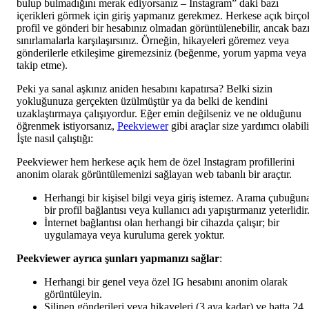
bulup bulmadığını merak ediyorsanız – Instagram” daki bazı
içerikleri görmek için giriş yapmanız gerekmez. Herkese açık birço
profil ve gönderi bir hesabınız olmadan görüntülenebilir, ancak baz
sınırlamalarla karşılaşırsınız. Örneğin, hikayeleri göremez veya
gönderilerle etkileşime giremezsiniz (beğenme, yorum yapma veya
takip etme).
Peki ya sanal aşkınız aniden hesabını kapatırsa? Belki sizin
yokluğunuza gerçekten üzülmüştür ya da belki de kendini
uzaklaştırmaya çalışıyordur. Eğer emin değilseniz ve ne olduğunu
öğrenmek istiyorsanız,
Peekviewer
gibi araçlar size yardımcı olabili
İşte nasıl çalıştığı:
Peekviewer hem herkese açık hem de özel Instagram profillerini
anonim olarak görüntülemenizi sağlayan web tabanlı bir araçtır.
Herhangi bir kişisel bilgi veya giriş istemez. Arama çubuğun
bir profil bağlantısı veya kullanıcı adı yapıştırmanız yeterlidir
İnternet bağlantısı olan herhangi bir cihazda çalışır; bir
uygulamaya veya kuruluma gerek yoktur.
Peekviewer ayrıca şunları yapmanızı sağlar
:
Herhangi bir genel veya özel IG hesabını anonim olarak
görüntüleyin.
Silinen gönderileri veya hikayeleri (3 aya kadar) ve hatta 24