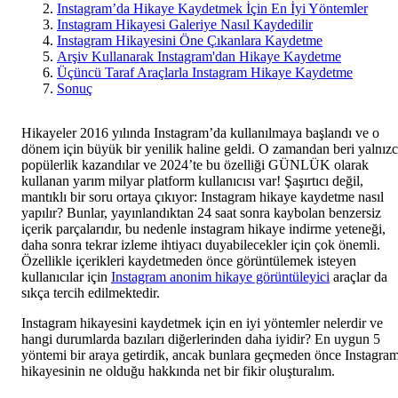
Instagram’da Hikaye Kaydetmek İçin En İyi Yöntemler
Instagram Hikayesi Galeriye Nasıl Kaydedilir
Instagram Hikayesini Öne Çıkanlara Kaydetme
Arşiv Kullanarak Instagram'dan Hikaye Kaydetme
Üçüncü Taraf Araçlarla Instagram Hikaye Kaydetme
Sonuç
Hikayeler 2016 yılında Instagram’da kullanılmaya başlandı ve o
dönem için büyük bir yenilik haline geldi. O zamandan beri yalnız
popülerlik kazandılar ve 2024’te bu özelliği GÜNLÜK olarak
kullanan yarım milyar platform kullanıcısı var! Şaşırtıcı değil,
mantıklı bir soru ortaya çıkıyor: Instagram hikaye kaydetme nasıl
yapılır? Bunlar, yayınlandıktan 24 saat sonra kaybolan benzersiz
içerik parçalarıdır, bu nedenle instagram hikaye indirme yeteneği,
daha sonra tekrar izleme ihtiyacı duyabilecekler için çok önemli.
Özellikle içerikleri kaydetmeden önce görüntülemek isteyen
kullanıcılar için
Instagram anonim hikaye görüntüleyici
araçlar da
sıkça tercih edilmektedir.
Instagram hikayesini kaydetmek için en iyi yöntemler nelerdir ve
hangi durumlarda bazıları diğerlerinden daha iyidir? En uygun 5
yöntemi bir araya getirdik, ancak bunlara geçmeden önce Instagra
hikayesinin ne olduğu hakkında net bir fikir oluşturalım.