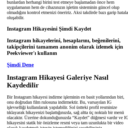
bunlardan herhangi birini test etmeye başlamadan önce hem
uygulamanın hem de cihazınızın işletim sisteminin güncel olup
olmadığını kontrol etmenizi öneririz. Aksi takdirde bazı garip hatala
oluşabilir.
Instagram Hikayesini Şimdi Kaydet
Instagram hikayelerini, hesaplarını, beğenilerini,
takipçilerini tamamen anonim olarak izlemek için
Peekviewer'ı kullanın
Şimdi Dene
Instagram Hikayesi Galeriye Nasıl
Kaydedilir
Bir Instagram hikayesi indirme işleminin en basit yollarından biri,
onu doğrudan film rulosuna indirmektir. Bu, varsayılan IG
işlevselliği kullanılarak yapılabilir. Sol üstteki profil resminize
tıklayarak hikayenizi başlattığınızda, sağ altta üç noktalı bir menü
olacaktır. Üzerine dokunduğunuzda “Kaydet” düğmesi vardır ve I
hikayesini statik bir önizleme resmi veya tam uzunlukta bir video
olarak kaydetmek isteyip istemediğinizi seçebilirsiniz.