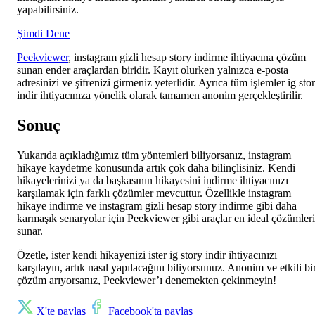
yapabilirsiniz.
Şimdi Dene
Peekviewer
, instagram gizli hesap story indirme ihtiyacına çözüm
sunan ender araçlardan biridir. Kayıt olurken yalnızca e-posta
adresinizi ve şifrenizi girmeniz yeterlidir. Ayrıca tüm işlemler ig sto
indir ihtiyacınıza yönelik olarak tamamen anonim gerçekleştirilir.
Sonuç
Yukarıda açıkladığımız tüm yöntemleri biliyorsanız, instagram
hikaye kaydetme konusunda artık çok daha bilinçlisiniz. Kendi
hikayelerinizi ya da başkasının hikayesini indirme ihtiyacınızı
karşılamak için farklı çözümler mevcuttur. Özellikle instagram
hikaye indirme ve instagram gizli hesap story indirme gibi daha
karmaşık senaryolar için Peekviewer gibi araçlar en ideal çözümleri
sunar.
Özetle, ister kendi hikayenizi ister ig story indir ihtiyacınızı
karşılayın, artık nasıl yapılacağını biliyorsunuz. Anonim ve etkili bi
çözüm arıyorsanız, Peekviewer’ı denemekten çekinmeyin!
X'te paylaş
Facebook'ta paylaş