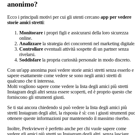
anonimo?
Ecco i principali motivi per cui gli utenti cercano
app per vedere
storie amici stretti
:
Monitorare
i propri figli e assicurarsi della loro sicurezza
online.
Analizzare
la strategia dei concorrenti nel marketing digitale
Controllare
eventuali attività sospette di un partner senza
rivelarsi.
Soddisfare
la propria curiosità personale in modo discreto.
Con un'app anonima puoi vedere storie amici stretti senza esserlo e
sapere esattamente come vedere se sono negli amici stretti di
qualcuno che ti interessa.
Molti vogliono sapere come vedere la lista degli amici più stretti
Instagram degli altri senza essere scoperti, ed è proprio questo che
forniscono gli strumenti giusti.
Se ti stai ancora chiedendo si può vedere la lista degli amici più
stretti Instagram degli altri, la risposta è sì: con i giusti strumenti pu
ottenere queste informazioni pur mantenendo il massimo riserbo.
Inoltre, Peekviewer è perfetto anche per chi vuole sapere come
vedere gli amici più stretti su Instagram degli altri, senza lasciare