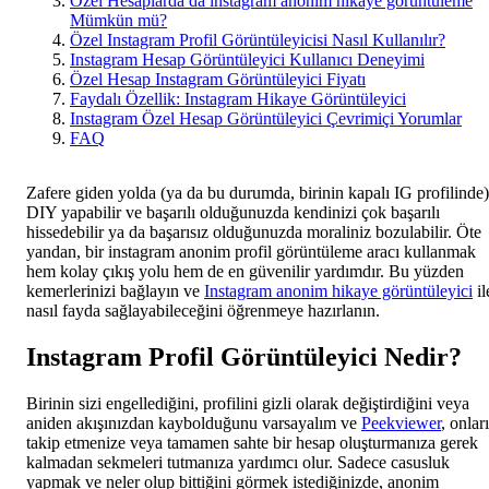
Özel Hesaplarda da instagram anonim hikaye görüntüleme
Mümkün mü?
Özel Instagram Profil Görüntüleyicisi Nasıl Kullanılır?
Instagram Hesap Görüntüleyici Kullanıcı Deneyimi
Özel Hesap Instagram Görüntüleyici Fiyatı
Faydalı Özellik: Instagram Hikaye Görüntüleyici
Instagram Özel Hesap Görüntüleyici Çevrimiçi Yorumlar
FAQ
Zafere giden yolda (ya da bu durumda, birinin kapalı IG profilinde)
DIY yapabilir ve başarılı olduğunuzda kendinizi çok başarılı
hissedebilir ya da başarısız olduğunuzda moraliniz bozulabilir. Öte
yandan, bir instagram anonim profil görüntüleme aracı kullanmak
hem kolay çıkış yolu hem de en güvenilir yardımdır. Bu yüzden
kemerlerinizi bağlayın ve
Instagram anonim hikaye görüntüleyici
il
nasıl fayda sağlayabileceğini öğrenmeye hazırlanın.
Instagram Profil Görüntüleyici Nedir?
Birinin sizi engellediğini, profilini gizli olarak değiştirdiğini veya
aniden akışınızdan kaybolduğunu varsayalım ve
Peekviewer
, onları
takip etmenize veya tamamen sahte bir hesap oluşturmanıza gerek
kalmadan sekmeleri tutmanıza yardımcı olur. Sadece casusluk
yapmak ve neler olup bittiğini görmek istediğinizde, anonim