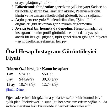
ortaya çıktığını gördük.
Etiketlenmiş fotoğraflar gerçekten yükleniyor:
Sadece bo
bir nokta gösteren bazı araçların aksine, Peekviewer onu
kimin ve ne zaman etiketlediğini gösterdi, bu da sağlamdı.
Açılır pencere yok
: Yönlendirilmedim, “Şimdi İndir”
düğmeleri gibi davranan garip reklamlar görmedim.
Ayrıca özel bir hesapta da denedim
: Hesap olmadan bu
instagram anonim profil görüntüleme aracı daha yavaştı,
ancak bir kez çalıştığında, tıpkı genel düzen gibi görünüyord
– aynı özellikler, sekmeler, her şey.
Özel Hesap Instagram Görüntüleyici
Fiyatı
Dönem
Özel hesaplar
Kamu hesapları
1 ay
$74.99
$50.99
3 ay
$44.99/ay
30,03 $/ay
12 ay
18,74 $/ay
12,74 $/ay
Şimdi Dene
Eğer sadece hızlı bir göz atma ya da tek seferlik bir kontrol ise, 1
aylık plan Peekviewer’ın sunduğu her şeye tam erişim sağlar, bu da
sadece merakını hızlı bir şekilde gidermek isteyenler için