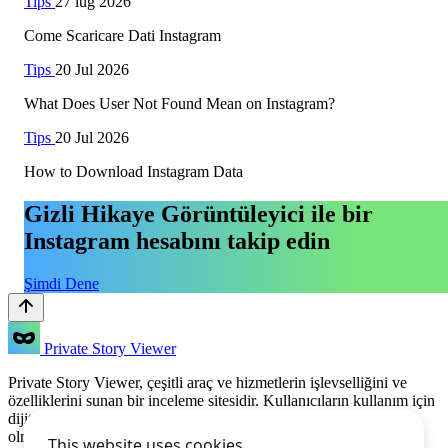
Tips
27 lug 2026
Come Scaricare Dati Instagram
Tips
20 Jul 2026
What Does User Not Found Mean on Instagram?
Tips
20 Jul 2026
How to Download Instagram Data
Gizli Hikaye Görüntüleyici ile bir
Instagram hesabını takip edin
Şimdi Dene
Private Story Viewer
Private Story Viewer, çeşitli araç ve hizmetlerin işlevselliğini ve
özelliklerini sunan bir inceleme sitesidir. Kullanıcıların kullanım için
dijital çözümler seçerken bilinçli kararlar vermelerine yardımcı
olmak için derinlemesine incelemeler ve karşılaştırmalar sağlar.