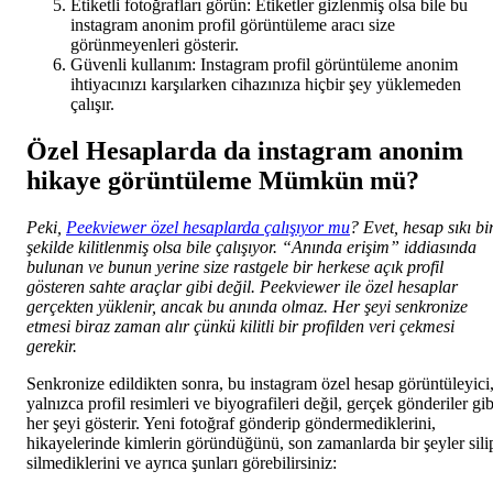
Etiketli fotoğrafları görün: Etiketler gizlenmiş olsa bile bu
instagram anonim profil görüntüleme aracı size
görünmeyenleri gösterir.
Güvenli kullanım: Instagram profil görüntüleme anonim
ihtiyacınızı karşılarken cihazınıza hiçbir şey yüklemeden
çalışır.
Özel Hesaplarda da instagram anonim
hikaye görüntüleme Mümkün mü?
Peki,
Peekviewer özel hesaplarda çalışıyor mu
? Evet, hesap sıkı bi
şekilde kilitlenmiş olsa bile çalışıyor. “Anında erişim” iddiasında
bulunan ve bunun yerine size rastgele bir herkese açık profil
gösteren sahte araçlar gibi değil. Peekviewer ile özel hesaplar
gerçekten yüklenir, ancak bu anında olmaz. Her şeyi senkronize
etmesi biraz zaman alır çünkü kilitli bir profilden veri çekmesi
gerekir.
Senkronize edildikten sonra, bu instagram özel hesap görüntüleyici
yalnızca profil resimleri ve biyografileri değil, gerçek gönderiler gib
her şeyi gösterir. Yeni fotoğraf gönderip göndermediklerini,
hikayelerinde kimlerin göründüğünü, son zamanlarda bir şeyler sili
silmediklerini ve ayrıca şunları görebilirsiniz: