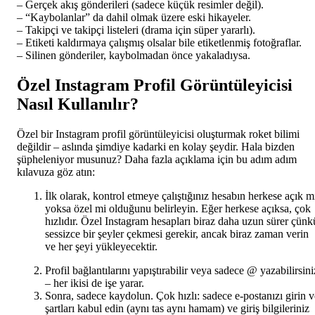
– Gerçek akış gönderileri (sadece küçük resimler değil).
– “Kaybolanlar” da dahil olmak üzere eski hikayeler.
– Takipçi ve takipçi listeleri (drama için süper yararlı).
– Etiketi kaldırmaya çalışmış olsalar bile etiketlenmiş fotoğraflar.
– Silinen gönderiler, kaybolmadan önce yakaladıysa.
Özel Instagram Profil Görüntüleyicisi
Nasıl Kullanılır?
Özel bir Instagram profil görüntüleyicisi oluşturmak roket bilimi
değildir – aslında şimdiye kadarki en kolay şeydir. Hala bizden
şüpheleniyor musunuz? Daha fazla açıklama için bu adım adım
kılavuza göz atın:
İlk olarak, kontrol etmeye çalıştığınız hesabın herkese açık m
yoksa özel mi olduğunu belirleyin. Eğer herkese açıksa, çok
hızlıdır. Özel Instagram hesapları biraz daha uzun sürer çünk
sessizce bir şeyler çekmesi gerekir, ancak biraz zaman verin
ve her şeyi yükleyecektir.
Profil bağlantılarını yapıştırabilir veya sadece @ yazabilirsini
– her ikisi de işe yarar.
Sonra, sadece kaydolun. Çok hızlı: sadece e-postanızı girin v
şartları kabul edin (aynı tas aynı hamam) ve giriş bilgileriniz