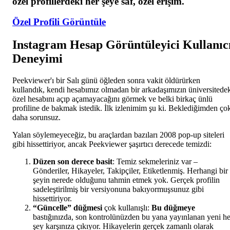
özel profillerdeki her şeye saf, özel erişim.
Özel Profili Görüntüle
Instagram Hesap Görüntüleyici Kullanıc
Deneyimi
Peekviewer'ı bir Salı günü öğleden sonra vakit öldürürken
kullandık, kendi hesabımız olmadan bir arkadaşımızın üniversitede
özel hesabını açıp açamayacağını görmek ve belki birkaç ünlü
profiline de bakmak istedik. İlk izlenimim şu ki. Beklediğimden ço
daha sorunsuz.
Yalan söylemeyeceğiz, bu araçlardan bazıları 2008 pop-up siteleri
gibi hissettiriyor, ancak Peekviewer şaşırtıcı derecede temizdi:
Düzen son derece basit
: Temiz sekmeleriniz var –
Gönderiler, Hikayeler, Takipçiler, Etiketlenmiş. Herhangi bir
şeyin nerede olduğunu tahmin etmek yok. Gerçek profilin
sadeleştirilmiş bir versiyonuna bakıyormuşsunuz gibi
hissettiriyor.
“Güncelle” düğmesi
çok kullanışlı:
Bu düğmeye
bastığınızda, son kontrolünüzden bu yana yayınlanan yeni he
şey karşınıza çıkıyor. Hikayelerin gerçek zamanlı olarak